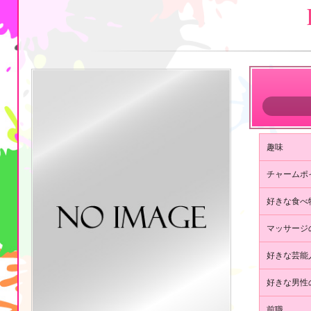
の
エ
ス
テ
日
暮
趣味
里
・
チャームポ
鶯
好きな食べ
谷
マッサージ
の
好きな芸能
プ
好きな男性
ロ
前職