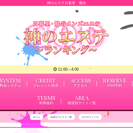
神のエステ日暮里・鶯谷
11:00～4:00
SYSTEM
CREDIT
ACCESS
RESERVE
料金システム
クレジット決済
アクセス
WEB予約
TERMS
AREA
利用規約
地域別サイト一覧
ホーム
会員セラピスト一覧
のプロフィール