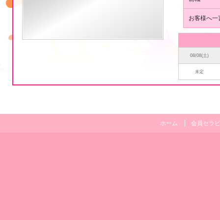
フ
ィ
お客様へ一
ー
ル
08/08(土)
未定
ホーム
会員セラ