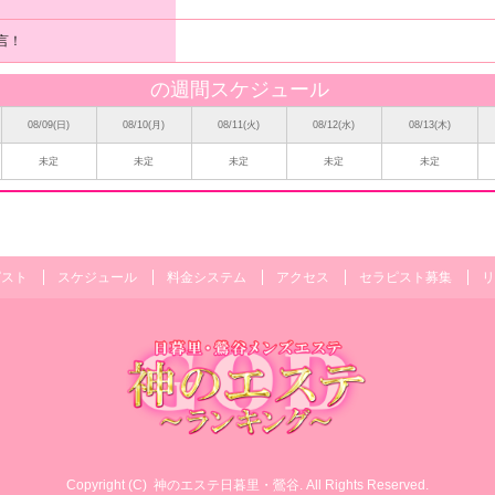
言！
の週間スケジュール
08/09(日)
08/10(月)
08/11(火)
08/12(水)
08/13(木)
未定
未定
未定
未定
未定
ピスト
スケジュール
料金システム
アクセス
セラピスト募集
リ
Copyright (C)
神のエステ日暮里・鶯谷
. All Rights Reserved.