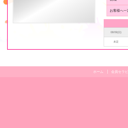
フ
ィ
お客様へ一
ー
ル
08/09(日)
未定
ホーム
会員セラ