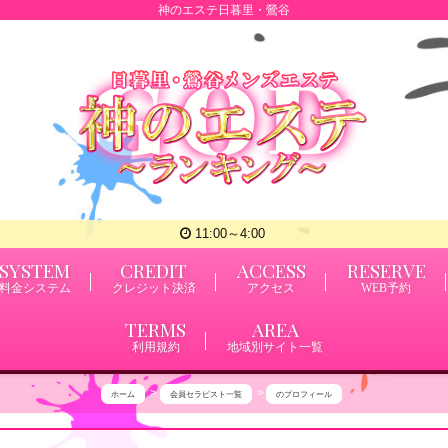
神のエステ日暮里・鶯谷
11:00～4:00
SYSTEM
CREDIT
ACCESS
RESERVE
料金システム
クレジット決済
アクセス
WEB予約
TERMS
AREA
利用規約
地域別サイト一覧
ホーム
会員セラピスト一覧
のプロフィール