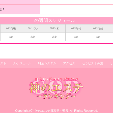
言！
の週間スケジュール
08/10(月)
08/11(火)
08/12(水)
08/13(木)
08/14(金)
未定
未定
未定
未定
未定
ピスト
スケジュール
料金システム
アクセス
セラピスト募集
リ
Copyright (C)
神のエステ日暮里・鶯谷
. All Rights Reserved.