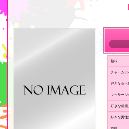
の
エ
ス
テ
日
暮
趣味
里
・
チャームポ
鶯
好きな食べ
谷
マッサージ
の
好きな芸能
プ
好きな男性
ロ
前職